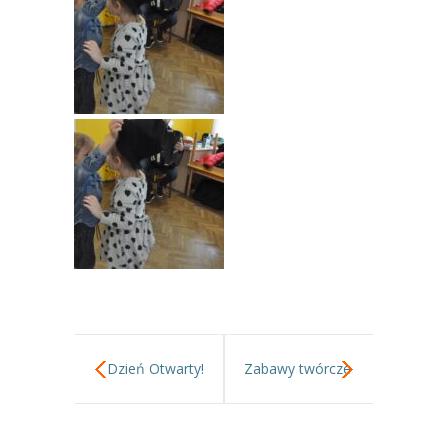
Dzień Otwarty!
Zabawy twórcze
w gr I.