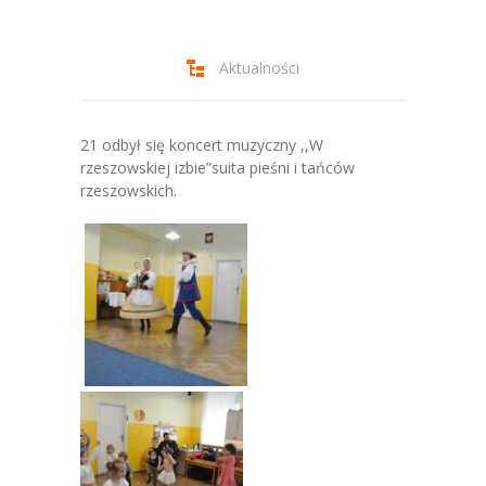
-- Jadłospis
-- Prawo
Aktualności
O przedszkolu
-- Realizowane projekty, programy
21 odbył się koncert muzyczny ,,W
rzeszowskiej izbie”suita pieśni i tańców
-- Nasze sukcesy
rzeszowskich.
-- Specjaliści
-- Wirtualny spacer po przedszkolu
-- Plac zabaw
-- Nasze początki
-- Grupy
---- Grupa Tygryski