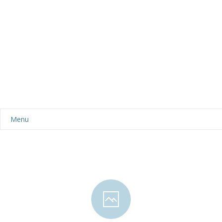
Menu
Aktualności
Dla rodziców
-- Plan dnia
-- Wyprawka