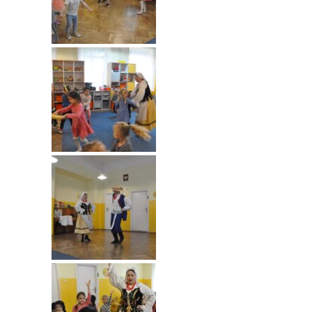
---- Grupa Pszczółki
---- Grupa Jeżyki
-- Deklaracja dostępności
Oferta
-- Organizacja
-- Zajęcia dodatkowe
----
EKO z Twoją Wolą – zajęcia ekologiczne
----
Ceramika
----
FOTKA – zajęcia fotograficzno – filmowe
----
J. angielski – zakres tematyczny
----
Logorytmika