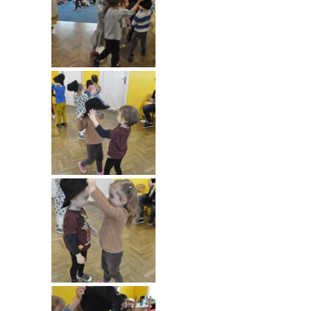
-- Rekrutacja do przedszkola
-- Rekrutacja do zerówek szkolnych
-- Akcja letnia
Kontakt
Tłumacz migowy