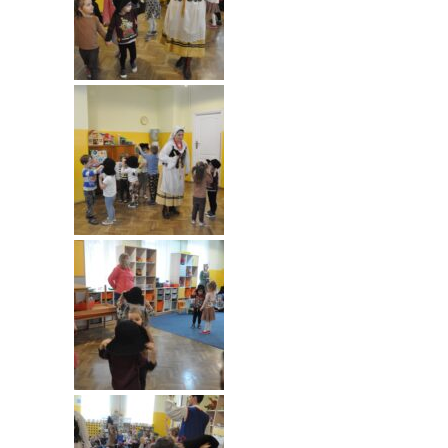
----
Pantomima
----
Rytmika
----
Terapia lasem
----
Warsztaty „BAJKI O EMOCJACH”
----
Zajęcia gimnastyczne i zabawy ruchowe
----
Zajęcia multimedialne
----
Zajęcia taneczne
RODO
Galeria
Rekrutacja