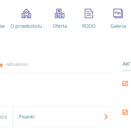
ów
O przedszkolu
Oferta
RODO
Galeria
AK
Aktualności
ci z
Pisanki
owy