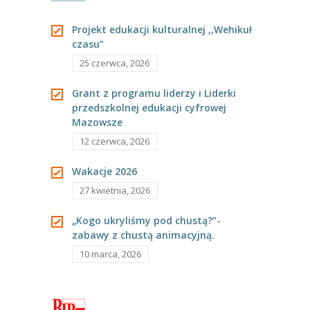
---- Grupa Pszczółki
nr 234 w
Projekt edukacji kulturalnej ,,Wehikuł
---- Grupa Jeżyki
czasu”
Warszawie w
25 czerwca, 2026
-- Deklaracja dostępności
okresie
Grant z programu liderzy i Liderki
Oferta
przedszkolnej edukacji cyfrowej
pandemii
Mazowsze
-- Organizacja
12 czerwca, 2026
COVID-19
-- Zajęcia dodatkowe
Wakacje 2026
----
EKO z Twoją Wolą – zajęcia ekologiczne
27 kwietnia, 2026
----
Ceramika
„Kogo ukryliśmy pod chustą?”-
zabawy z chustą animacyjną.
----
FOTKA – zajęcia fotograficzno – filmowe
10 marca, 2026
----
J. angielski – zakres tematyczny
----
Logorytmika