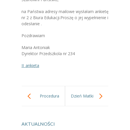
-- Jadłospis
na Państwa adresy mailowe wysłałam ankietę
-- Prawo
nr 2 z Biura Edukacji.Proszę o jej wypełnienie i
odesłanie .
O przedszkolu
Pozdrawiam
-- Realizowane projekty, programy
Maria Antoniak
-- Nasze sukcesy
Dyrektor Przedszkola nr 234
-- Specjaliści
II_ankieta
-- Wirtualny spacer po przedszkolu
-- Plac zabaw
Procedura
Dzień Matki
-- Nasze początki
bezpieczeństwa
-- Grupy
---- Grupa Tygryski
AKTUALNOŚCI
w Przedszkolu