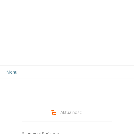
Menu
Aktualności
Dla rodziców
-- Plan dnia
Aktualności
-- Wyprawka
Szanowni Państwo,