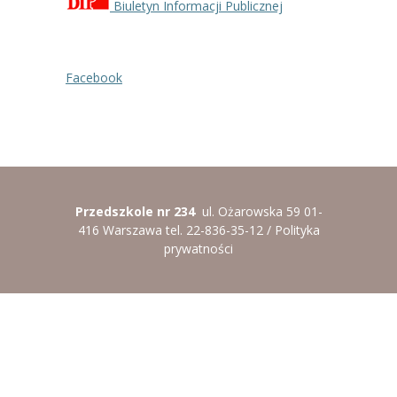
Biuletyn Informacji Publicznej
----
Pantomima
----
Rytmika
Facebook
----
Terapia lasem
----
Warsztaty „BAJKI O EMOCJACH”
----
Zajęcia gimnastyczne i zabawy ruchowe
Przedszkole nr 234
ul. Ożarowska 59 01-
----
Zajęcia multimedialne
416 Warszawa tel. 22-836-35-12 /
Polityka
prywatności
----
Zajęcia taneczne
RODO
Galeria
Rekrutacja