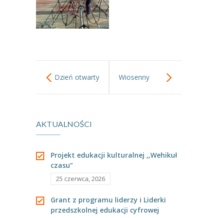
----
Pantomima
----
Rytmika
----
Terapia lasem
----
Warsztaty „BAJKI O EMOCJACH”
Dzień otwarty
Wiosenny
----
Zajęcia gimnastyczne i zabawy ruchowe
ogródek
----
Zajęcia multimedialne
AKTUALNOŚCI
----
Zajęcia taneczne
Projekt edukacji kulturalnej ,,Wehikuł
RODO
czasu”
Galeria
25 czerwca, 2026
Rekrutacja
Grant z programu liderzy i Liderki
przedszkolnej edukacji cyfrowej