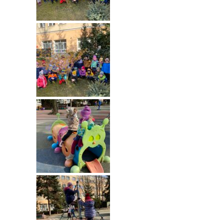
---- Grupa Pszczółki
---- Grupa Jeżyki
-- Deklaracja dostępności
Oferta
-- Organizacja
-- Zajęcia dodatkowe
----
EKO z Twoją Wolą – zajęcia ekologiczne
----
Ceramika
----
FOTKA – zajęcia fotograficzno – filmowe
----
J. angielski – zakres tematyczny
----
Logorytmika