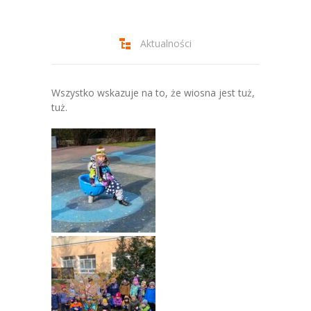
-- Jadłospis
-- Prawo
Aktualności
O przedszkolu
-- Realizowane projekty, programy
Wszystko wskazuje na to, że wiosna jest tuż,
tuż.
-- Nasze sukcesy
-- Specjaliści
-- Wirtualny spacer po przedszkolu
-- Plac zabaw
-- Nasze początki
-- Grupy
---- Grupa Tygryski