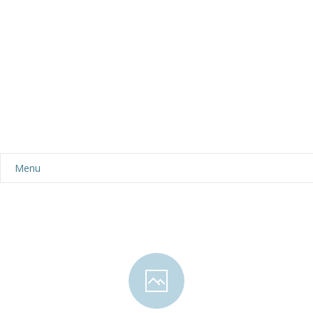
Menu
Aktualności
Dla rodziców
-- Plan dnia
-- Wyprawka