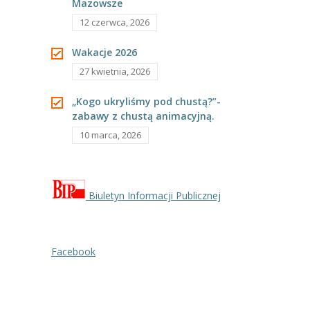
-- Rekrutacja do przedszkola
Mazowsze
12 czerwca, 2026
-- Rekrutacja do zerówek szkolnych
Wakacje 2026
-- Akcja letnia
27 kwietnia, 2026
Kontakt
„Kogo ukryliśmy pod chustą?”-
zabawy z chustą animacyjną.
Tłumacz migowy
10 marca, 2026
Biuletyn Informacji Publicznej
Facebook