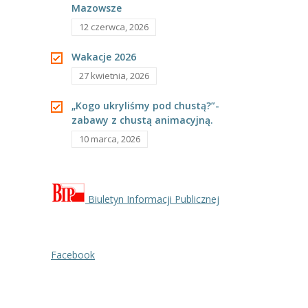
Mazowsze
---- Grupa Pszczółki
12 czerwca, 2026
---- Grupa Jeżyki
Wakacje 2026
-- Deklaracja dostępności
27 kwietnia, 2026
Oferta
„Kogo ukryliśmy pod chustą?”-
zabawy z chustą animacyjną.
-- Organizacja
10 marca, 2026
-- Zajęcia dodatkowe
----
EKO z Twoją Wolą – zajęcia ekologiczne
Biuletyn Informacji Publicznej
----
Ceramika
----
FOTKA – zajęcia fotograficzno – filmowe
Facebook
----
J. angielski – zakres tematyczny
----
Logorytmika