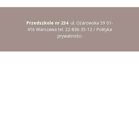
----
Pantomima
----
Rytmika
Przedszkole nr 234
ul. Ożarowska 59 01-
416 Warszawa tel. 22-836-35-12 /
Polityka
----
Terapia lasem
prywatności
----
Warsztaty „BAJKI O EMOCJACH”
----
Zajęcia gimnastyczne i zabawy ruchowe
----
Zajęcia multimedialne
----
Zajęcia taneczne
RODO
Galeria
Rekrutacja