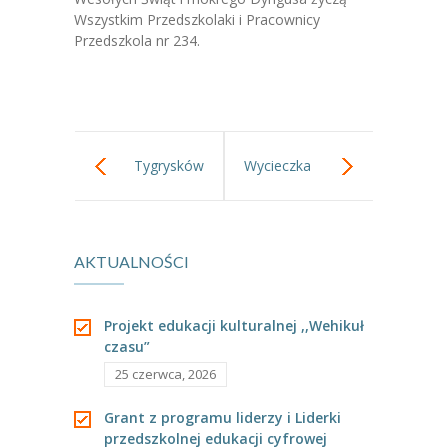
-- Jadłospis
Wszystkim Przedszkolaki i Pracownicy
Przedszkola nr 234.
-- Prawo
O przedszkolu
-- Realizowane projekty, programy
Tygrysków
Wycieczka
-- Nasze sukcesy
-- Specjaliści
prace
pięciolatków
-- Wirtualny spacer po przedszkolu
AKTUALNOŚCI
plastyczne….
śladami
-- Plac zabaw
Niepodległości.
Projekt edukacji kulturalnej ,,Wehikuł
-- Nasze początki
czasu”
25 czerwca, 2026
-- Grupy
Grant z programu liderzy i Liderki
---- Grupa Tygryski
przedszkolnej edukacji cyfrowej