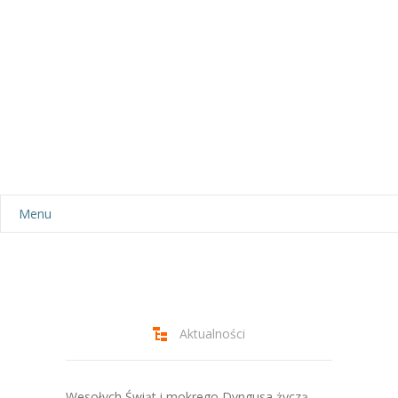
Menu
Aktualności
Dla rodziców
-- Plan dnia
Aktualności
-- Wyprawka
Wesołych Świąt i mokrego Dyngusa życzą