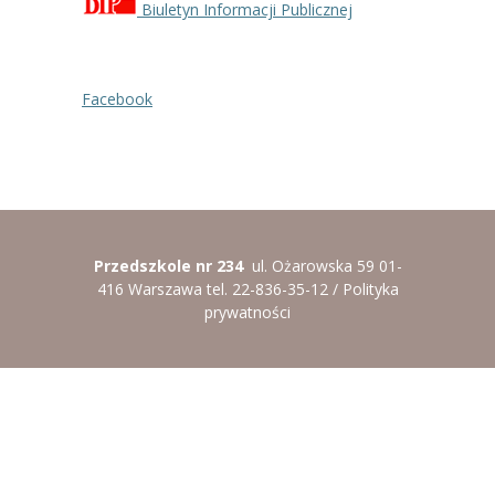
Biuletyn Informacji Publicznej
----
Pantomima
----
Rytmika
Facebook
----
Terapia lasem
----
Warsztaty „BAJKI O EMOCJACH”
----
Zajęcia gimnastyczne i zabawy ruchowe
----
Zajęcia multimedialne
Przedszkole nr 234
ul. Ożarowska 59 01-
416 Warszawa tel. 22-836-35-12 /
Polityka
----
Zajęcia taneczne
prywatności
RODO
Galeria
Rekrutacja