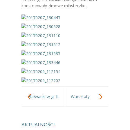
-- Jadłospis
konstruowały zimowe miasteczko.
-- Prawo
O przedszkolu
-- Realizowane projekty, programy
-- Nasze sukcesy
-- Specjaliści
-- Wirtualny spacer po przedszkolu
-- Plac zabaw
Bałwanki w gr II.
Warsztaty
-- Nasze początki
-- Grupy
pierwszej
---- Grupa Tygryski
AKTUALNOŚCI
pomocy dla