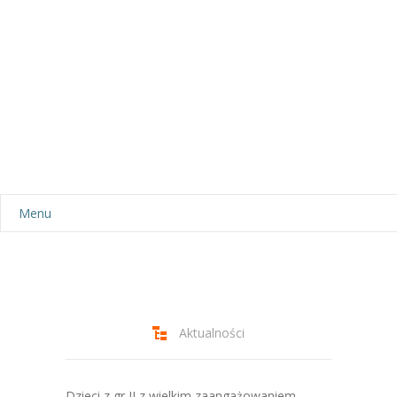
Menu
Aktualności
Dla rodziców
-- Plan dnia
Aktualności
-- Wyprawka
Dzieci z gr II z wielkim zaangażowaniem