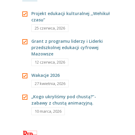
---- Grupa Pszczółki
dzieci.
Projekt edukacji kulturalnej ,,Wehikuł
---- Grupa Jeżyki
czasu”
25 czerwca, 2026
-- Deklaracja dostępności
Grant z programu liderzy i Liderki
Oferta
przedszkolnej edukacji cyfrowej
Mazowsze
-- Organizacja
12 czerwca, 2026
-- Zajęcia dodatkowe
Wakacje 2026
----
EKO z Twoją Wolą – zajęcia ekologiczne
27 kwietnia, 2026
----
Ceramika
„Kogo ukryliśmy pod chustą?”-
zabawy z chustą animacyjną.
----
FOTKA – zajęcia fotograficzno – filmowe
10 marca, 2026
----
J. angielski – zakres tematyczny
----
Logorytmika