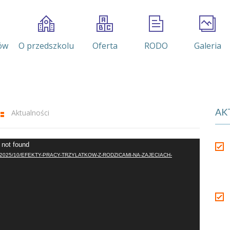
ów
O przedszkolu
Oferta
RODO
Galeria
AK
Aktualności
 not found
uploads/2025/10/EFEKTY-PRACY-TRZYLATKOW-Z-RODZICAMI-NA-ZAJECIACH-