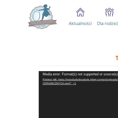
Aktualności
Dla rodzic
Odtwarzacz
Media error: Format(s) not supported or source(s)
video
Pobierz plik: https://przedszkolenakole.pl/wp-content/
CERAMICZNYCH.mp4?_=1