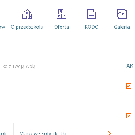
ów
O przedszkolu
Oferta
RODO
Galeria
AK
Eko z Twoją Wolą
oli.
Marcowe koty i kotki.