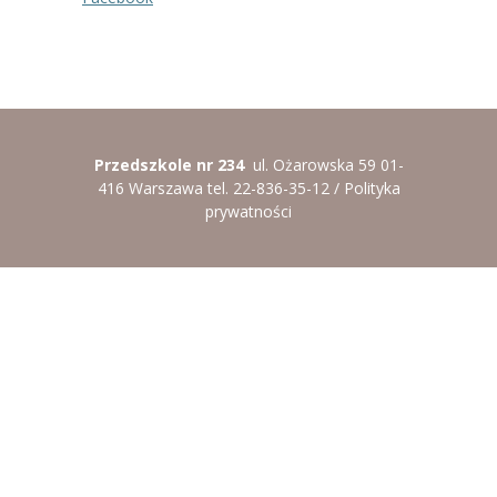
-- Rekrutacja do przedszkola
-- Rekrutacja do zerówek szkolnych
-- Akcja letnia
Kontakt
Przedszkole nr 234
ul. Ożarowska 59 01-
416 Warszawa tel. 22-836-35-12 /
Polityka
Tłumacz migowy
prywatności