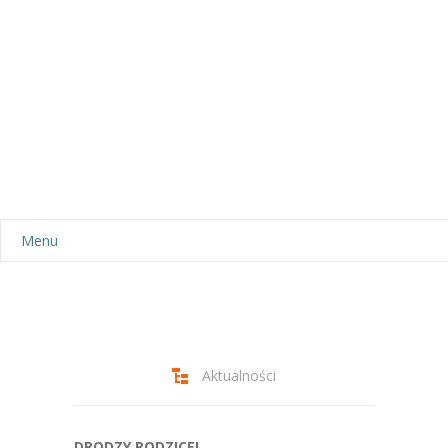
Menu
Aktualności
Dla rodziców
-- Plan dnia
Aktualności
-- Wyprawka
DRODZY RODZICE!