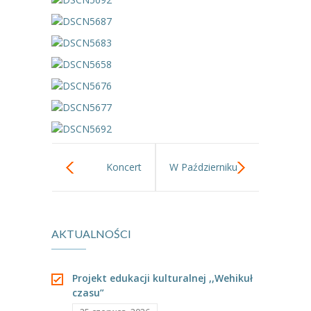
---- Grupa Pszczółki
---- Grupa Jeżyki
-- Deklaracja dostępności
Oferta
-- Organizacja
-- Zajęcia dodatkowe
Koncert
W Październiku
----
EKO z Twoją Wolą – zajęcia ekologiczne
muzyczny z
proponujemy.
----
Ceramika
AKTUALNOŚCI
cyklu ,,Karawana
----
FOTKA – zajęcia fotograficzno – filmowe
opowieści”
----
J. angielski – zakres tematyczny
Projekt edukacji kulturalnej ,,Wehikuł
czasu”
----
Logorytmika