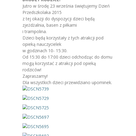
-- Jadłospis
Jutro w środę 23 września świętujemy Dzień
Przedszkolaka 2015
-- Prawo
z tej okazji do dyspozycji dzieci będą
zjeżdżalnia, basen z piłkami
O przedszkolu
i trampolina.
Dzieci będą korzystały z tych atrakcji pod
-- Realizowane projekty, programy
opieką nauczycielek
w godzinach 10- 15:30.
-- Nasze sukcesy
Od 15:30 do 17:00 dzieci odchodząc do domu
mogą korzystać z atrakcji pod opieką
-- Specjaliści
rodziców!
Zapraszamy!
-- Wirtualny spacer po przedszkolu
Dla wszystkich dzieci przewidziano upominek.
-- Plac zabaw
-- Nasze początki
-- Grupy
---- Grupa Tygryski