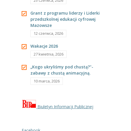
25 czerwca, 2026
----
Pantomima
Grant z programu liderzy i Liderki
przedszkolnej edukacji cyfrowej
----
Rytmika
Mazowsze
----
Terapia lasem
12 czerwca, 2026
----
Warsztaty „BAJKI O EMOCJACH”
Wakacje 2026
27 kwietnia, 2026
----
Zajęcia gimnastyczne i zabawy ruchowe
„Kogo ukryliśmy pod chustą?”-
----
Zajęcia multimedialne
zabawy z chustą animacyjną.
10 marca, 2026
----
Zajęcia taneczne
RODO
Biuletyn Informacji Publicznej
Galeria
Rekrutacja
Facebook