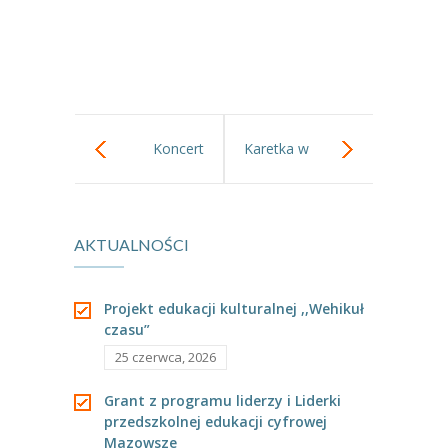
---- Grupa Pszczółki
---- Grupa Jeżyki
-- Deklaracja dostępności
Oferta
Koncert
Karetka w
-- Organizacja
muzyczny,,Dziękuję
Przedszkolu.
-- Zajęcia dodatkowe
AKTUALNOŚCI
Ci mamo!
----
EKO z Twoją Wolą – zajęcia ekologiczne
Projekt edukacji kulturalnej ,,Wehikuł
----
Ceramika
czasu”
----
FOTKA – zajęcia fotograficzno – filmowe
25 czerwca, 2026
----
J. angielski – zakres tematyczny
Grant z programu liderzy i Liderki
przedszkolnej edukacji cyfrowej
----
Logorytmika
Mazowsze