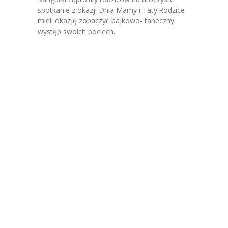
-- Jadłospis
spotkanie z okazji Dnia Mamy i Taty.Rodzice
mieli okazję zobaczyć bajkowo- taneczny
-- Prawo
występ swoich pociech.
O przedszkolu
-- Realizowane projekty, programy
-- Nasze sukcesy
-- Specjaliści
-- Wirtualny spacer po przedszkolu
-- Plac zabaw
-- Nasze początki
-- Grupy
---- Grupa Tygryski