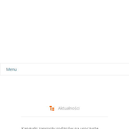
Menu
Aktualności
Dla rodziców
-- Plan dnia
Aktualności
-- Wyprawka
Kangurki zaprosiły rodziców na uroczyste