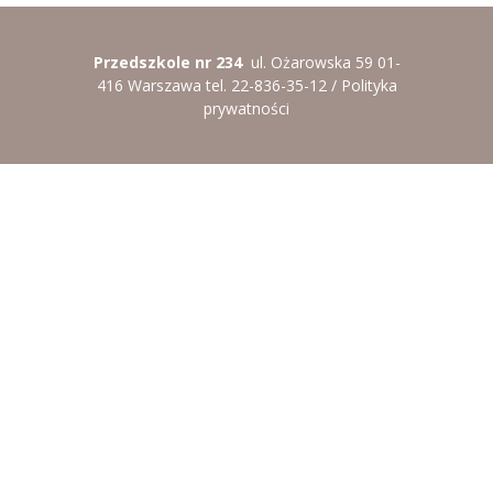
-- Rekrutacja do przedszkola
-- Rekrutacja do zerówek szkolnych
Przedszkole nr 234
ul. Ożarowska 59 01-
416 Warszawa tel. 22-836-35-12 /
Polityka
-- Akcja letnia
prywatności
Kontakt
Tłumacz migowy