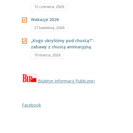
12 czerwca, 2026
----
Pantomima
Wakacje 2026
----
Rytmika
27 kwietnia, 2026
----
Terapia lasem
„Kogo ukryliśmy pod chustą?”-
----
Warsztaty „BAJKI O EMOCJACH”
zabawy z chustą animacyjną.
10 marca, 2026
----
Zajęcia gimnastyczne i zabawy ruchowe
----
Zajęcia multimedialne
Biuletyn Informacji Publicznej
----
Zajęcia taneczne
RODO
Facebook
Galeria
Rekrutacja