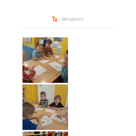
-- Jadłospis
-- Prawo
Aktualności
O przedszkolu
-- Realizowane projekty, programy
-- Nasze sukcesy
-- Specjaliści
-- Wirtualny spacer po przedszkolu
-- Plac zabaw
-- Nasze początki
-- Grupy
---- Grupa Tygryski