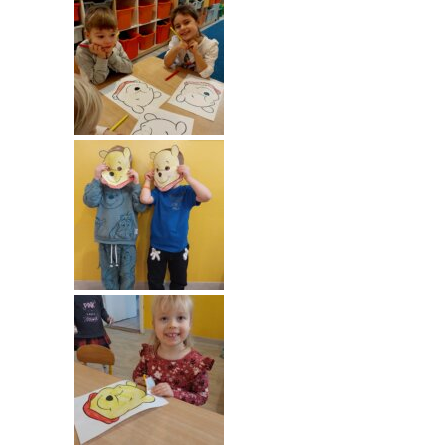
---- Grupa Pszczółki
---- Grupa Jeżyki
-- Deklaracja dostępności
Oferta
-- Organizacja
-- Zajęcia dodatkowe
----
EKO z Twoją Wolą – zajęcia ekologiczne
----
Ceramika
----
FOTKA – zajęcia fotograficzno – filmowe
----
J. angielski – zakres tematyczny
----
Logorytmika