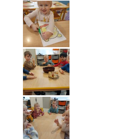
----
Pantomima
----
Rytmika
----
Terapia lasem
----
Warsztaty „BAJKI O EMOCJACH”
----
Zajęcia gimnastyczne i zabawy ruchowe
----
Zajęcia multimedialne
----
Zajęcia taneczne
RODO
Galeria
Rekrutacja