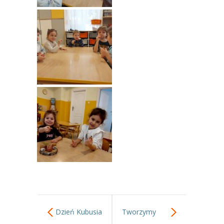
-- Rekrutacja do przedszkola
-- Rekrutacja do zerówek szkolnych
-- Akcja letnia
Kontakt
Tłumacz migowy
Dzień Kubusia
Tworzymy