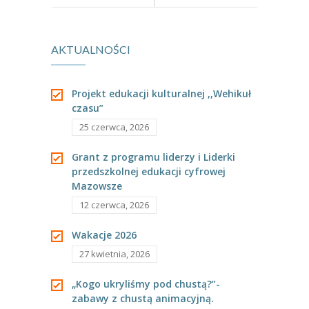
Puchatka
zimowy
AKTUALNOŚCI
krajobraz
słuchając
Projekt edukacji kulturalnej ,,Wehikuł
czasu”
utworu
25 czerwca, 2026
Vivaldiego
Grant z programu liderzy i Liderki
przedszkolnej edukacji cyfrowej
„Zima”.
Mazowsze
12 czerwca, 2026
Wakacje 2026
27 kwietnia, 2026
„Kogo ukryliśmy pod chustą?”-
zabawy z chustą animacyjną.