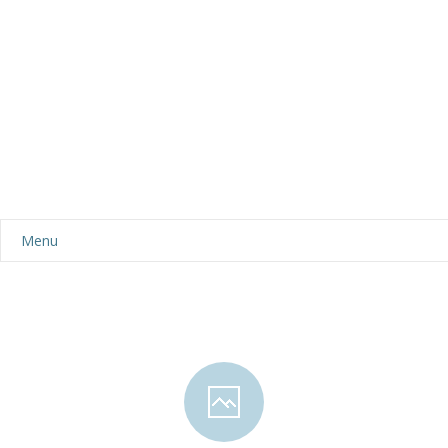
Menu
Aktualności
Dla rodziców
-- Plan dnia
-- Wyprawka