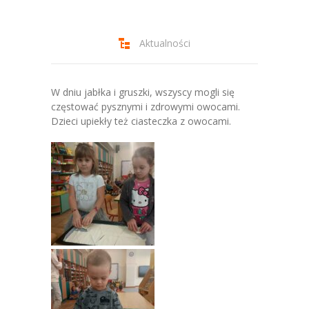
-- Jadłospis
-- Prawo
Aktualności
O przedszkolu
-- Realizowane projekty, programy
W dniu jabłka i gruszki, wszyscy mogli się
częstować pysznymi i zdrowymi owocami.
-- Nasze sukcesy
Dzieci upiekły też ciasteczka z owocami.
-- Specjaliści
-- Wirtualny spacer po przedszkolu
-- Plac zabaw
-- Nasze początki
-- Grupy
---- Grupa Tygryski