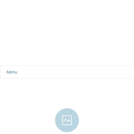
Menu
Aktualności
Dla rodziców
-- Plan dnia
-- Wyprawka