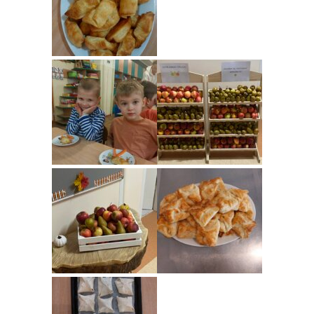
----
Pantomima
----
Rytmika
----
Terapia lasem
----
Warsztaty „BAJKI O EMOCJACH”
----
Zajęcia gimnastyczne i zabawy ruchowe
----
Zajęcia multimedialne
----
Zajęcia taneczne
RODO
Galeria
Rekrutacja