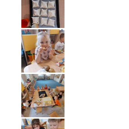
-- Rekrutacja do przedszkola
-- Rekrutacja do zerówek szkolnych
-- Akcja letnia
Kontakt
Tłumacz migowy