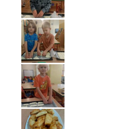
---- Grupa Pszczółki
---- Grupa Jeżyki
-- Deklaracja dostępności
Oferta
-- Organizacja
-- Zajęcia dodatkowe
----
EKO z Twoją Wolą – zajęcia ekologiczne
----
Ceramika
----
FOTKA – zajęcia fotograficzno – filmowe
----
J. angielski – zakres tematyczny
----
Logorytmika