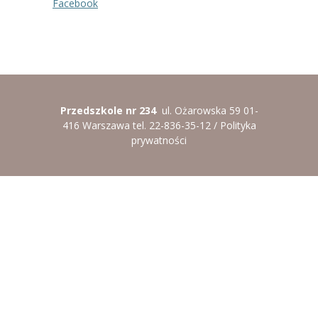
Facebook
Przedszkole nr 234
ul. Ożarowska 59 01-
416 Warszawa tel. 22-836-35-12 /
Polityka
prywatności