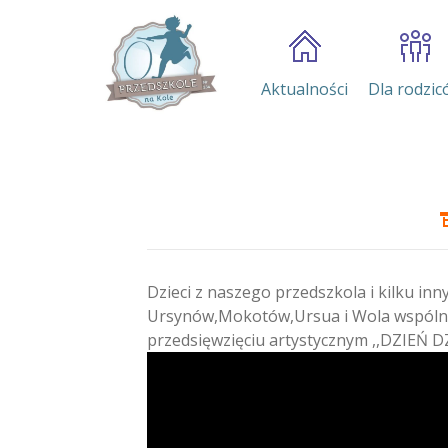
Aktualności
Dla rodzic
Dzieci z naszego przedszkola i kilku inn
Ursynów,Mokotów,Ursua i Wola wspólnie
przedsięwzięciu artystycznym ,,DZIEŃ 