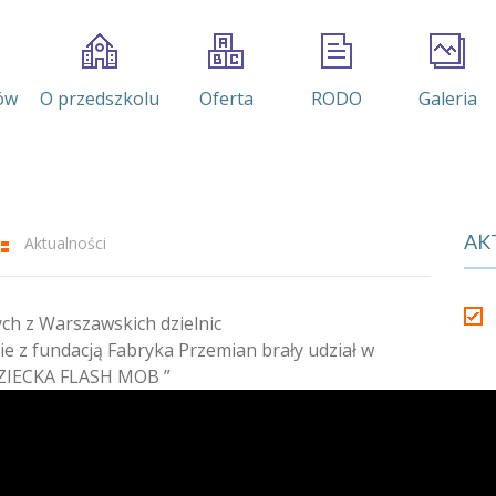
ów
O przedszkolu
Oferta
RODO
Galeria
AK
Aktualności
ych z Warszawskich dzielnic
 z fundacją Fabryka Przemian brały udział w
DZIECKA FLASH MOB ”