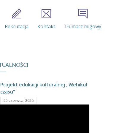
Rekrutacja
Kontakt
Tłumacz migowy
TUALNOŚCI
Projekt edukacji kulturalnej ,,Wehikuł
czasu”
25 czerwca, 2026
Grant z programu liderzy i Liderki
przedszkolnej edukacji cyfrowej
Mazowsze