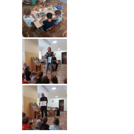
----
Pantomima
----
Rytmika
----
Terapia lasem
----
Warsztaty „BAJKI O EMOCJACH”
----
Zajęcia gimnastyczne i zabawy ruchowe
----
Zajęcia multimedialne
----
Zajęcia taneczne
RODO
Galeria
Rekrutacja