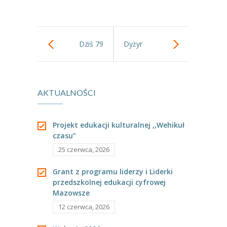
-- Rekrutacja do przedszkola
-- Rekrutacja do zerówek szkolnych
Dziś 79
Dyżyr
-- Akcja letnia
Kontakt
Rocznica
wakacyjny.
Tłumacz migowy
AKTUALNOŚCI
Wybuchu
Zabawy
Powstania
teatralne i
Projekt edukacji kulturalnej ,,Wehikuł
czasu”
Warszawskiego
plastyczne.
25 czerwca, 2026
Grant z programu liderzy i Liderki
przedszkolnej edukacji cyfrowej
Mazowsze
12 czerwca, 2026