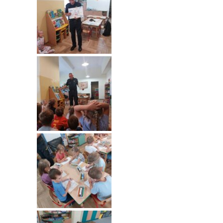
---- Grupa Pszczółki
---- Grupa Jeżyki
-- Deklaracja dostępności
Oferta
-- Organizacja
-- Zajęcia dodatkowe
----
EKO z Twoją Wolą – zajęcia ekologiczne
----
Ceramika
----
FOTKA – zajęcia fotograficzno – filmowe
----
J. angielski – zakres tematyczny
----
Logorytmika