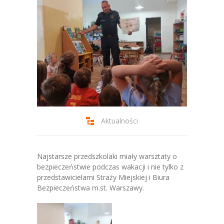
-- Jadłospis
-- Prawo
O przedszkolu
-- Realizowane projekty, programy
-- Nasze sukcesy
-- Specjaliści
Aktualności
-- Wirtualny spacer po przedszkolu
-- Plac zabaw
Najstarsze przedszkolaki miały warsztaty o
bezpieczeństwie podczas wakacji i nie tylko z
-- Nasze początki
przedstawicielami Straży Miejskiej i Biura
Bezpieczeństwa m.st. Warszawy.
-- Grupy
---- Grupa Tygryski