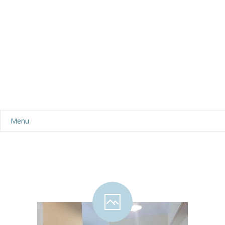
Menu
Aktualności
Dla rodziców
-- Plan dnia
-- Wyprawka