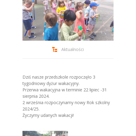
-- Jadłospis
-- Prawo
O przedszkolu
-- Realizowane projekty, programy
Aktualności
-- Nasze sukcesy
-- Specjaliści
Dziś nasze przedszkole rozpoczęło 3
-- Wirtualny spacer po przedszkolu
tygodniowy dyżur wakacyjny.
Przerwa wakacyjna w terminie 22 lipiec -31
-- Plac zabaw
sierpnia 2024.
2 września rozpoczynamy nowy Rok szkolny
-- Nasze początki
2024/25.
Życzymy udanych wakacji!
-- Grupy
---- Grupa Tygryski