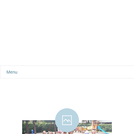
Menu
Aktualności
Dla rodziców
-- Plan dnia
-- Wyprawka