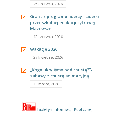
25 czerwca, 2026
----
Pantomima
Grant z programu liderzy i Liderki
----
Rytmika
przedszkolnej edukacji cyfrowej
Mazowsze
----
Terapia lasem
12 czerwca, 2026
----
Warsztaty „BAJKI O EMOCJACH”
Wakacje 2026
27 kwietnia, 2026
----
Zajęcia gimnastyczne i zabawy ruchowe
„Kogo ukryliśmy pod chustą?”-
----
Zajęcia multimedialne
zabawy z chustą animacyjną.
----
Zajęcia taneczne
10 marca, 2026
RODO
Galeria
Biuletyn Informacji Publicznej
Rekrutacja