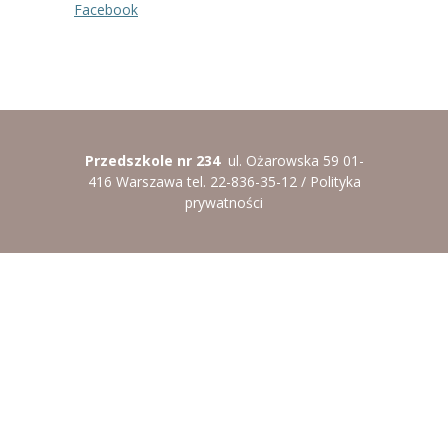
-- Rekrutacja do przedszkola
Facebook
-- Rekrutacja do zerówek szkolnych
-- Akcja letnia
Kontakt
Przedszkole nr 234
ul. Ożarowska 59 01-
Tłumacz migowy
416 Warszawa tel. 22-836-35-12 /
Polityka
prywatności