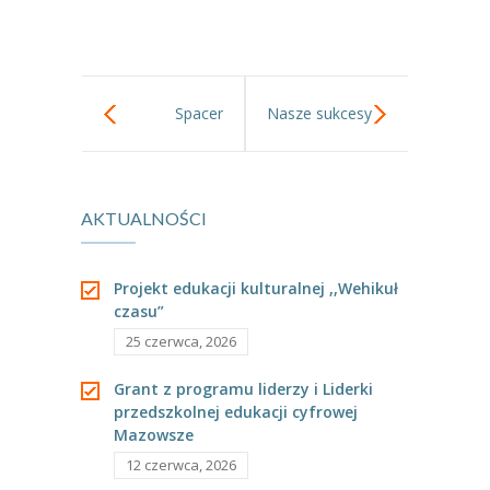
-- Jadłospis
-- Prawo
O przedszkolu
Spacer
Nasze sukcesy
-- Realizowane projekty, programy
varsavianistyczny
-- Nasze sukcesy
AKTUALNOŚCI
dookoła
-- Specjaliści
przedszkola
-- Wirtualny spacer po przedszkolu
Projekt edukacji kulturalnej ,,Wehikuł
czasu”
-- Plac zabaw
25 czerwca, 2026
-- Nasze początki
Grant z programu liderzy i Liderki
przedszkolnej edukacji cyfrowej
-- Grupy
Mazowsze
---- Grupa Tygryski
12 czerwca, 2026