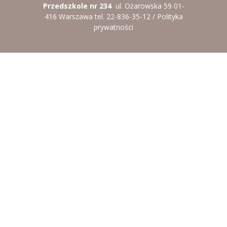
Przedszkole nr 234
ul. Ożarowska 59 01-
----
Pantomima
416 Warszawa tel. 22-836-35-12 /
Polityka
prywatności
----
Rytmika
----
Terapia lasem
----
Warsztaty „BAJKI O EMOCJACH”
----
Zajęcia gimnastyczne i zabawy ruchowe
----
Zajęcia multimedialne
----
Zajęcia taneczne
RODO
Galeria
Rekrutacja