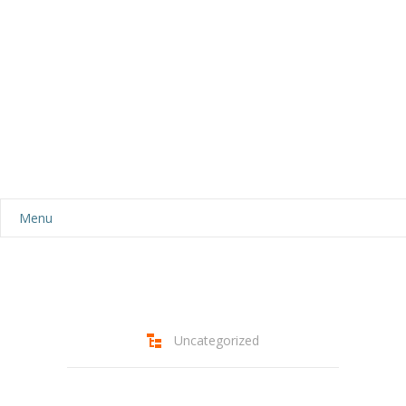
Menu
Aktualności
Dla rodziców
-- Plan dnia
Uncategorized
-- Wyprawka