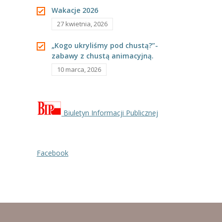
---- Grupa Pszczółki
Wakacje 2026
27 kwietnia, 2026
---- Grupa Jeżyki
„Kogo ukryliśmy pod chustą?”-
-- Deklaracja dostępności
zabawy z chustą animacyjną.
10 marca, 2026
Oferta
-- Organizacja
-- Zajęcia dodatkowe
Biuletyn Informacji Publicznej
----
EKO z Twoją Wolą – zajęcia ekologiczne
Facebook
----
Ceramika
----
FOTKA – zajęcia fotograficzno – filmowe
----
J. angielski – zakres tematyczny
----
Logorytmika