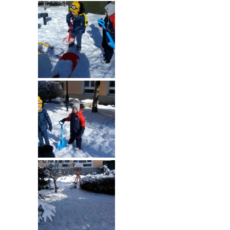
----
Pantomima
----
Rytmika
----
Terapia lasem
----
Warsztaty „BAJKI O EMOCJACH”
----
Zajęcia gimnastyczne i zabawy ruchowe
----
Zajęcia multimedialne
----
Zajęcia taneczne
RODO
Galeria
Rekrutacja