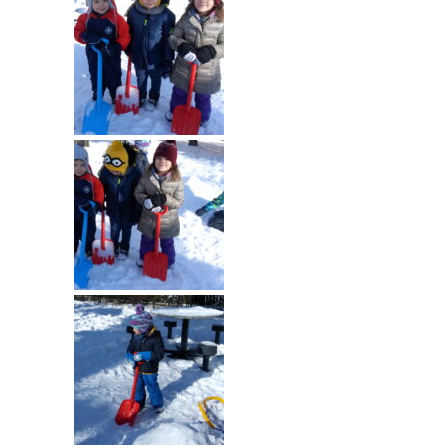
---- Grupa Pszczółki
---- Grupa Jeżyki
-- Deklaracja dostępności
Oferta
-- Organizacja
-- Zajęcia dodatkowe
----
EKO z Twoją Wolą – zajęcia ekologiczne
----
Ceramika
----
FOTKA – zajęcia fotograficzno – filmowe
----
J. angielski – zakres tematyczny
----
Logorytmika