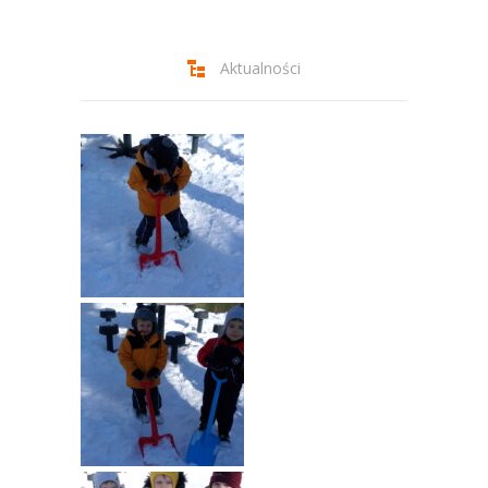
-- Jadłospis
-- Prawo
Aktualności
O przedszkolu
-- Realizowane projekty, programy
-- Nasze sukcesy
-- Specjaliści
-- Wirtualny spacer po przedszkolu
-- Plac zabaw
-- Nasze początki
-- Grupy
---- Grupa Tygryski