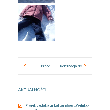
-- Rekrutacja do przedszkola
-- Rekrutacja do zerówek szkolnych
-- Akcja letnia
Kontakt
Tłumacz migowy
Prace
Rekrutacja do
plastyczne,
przedszkoli.
AKTUALNOŚCI
zabawa i nauka.
Projekt edukacji kulturalnej ,,Wehikuł