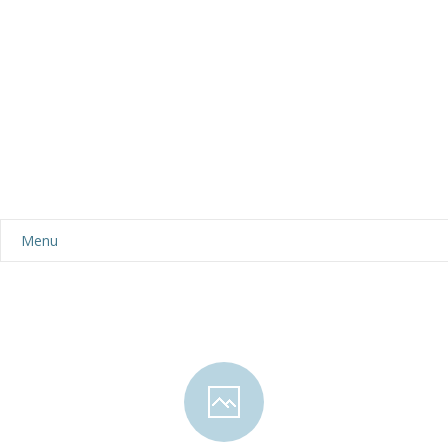
Menu
Aktualności
Dla rodziców
-- Plan dnia
-- Wyprawka