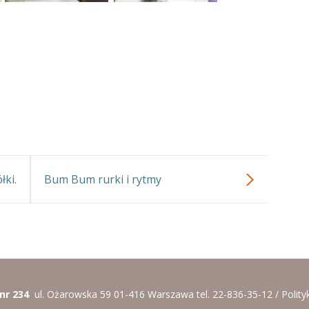
łki.
Bum Bum rurki i rytmy
 nr 234
ul. Ożarowska 59 01-416 Warszawa tel. 22-836-35-12 /
Polity