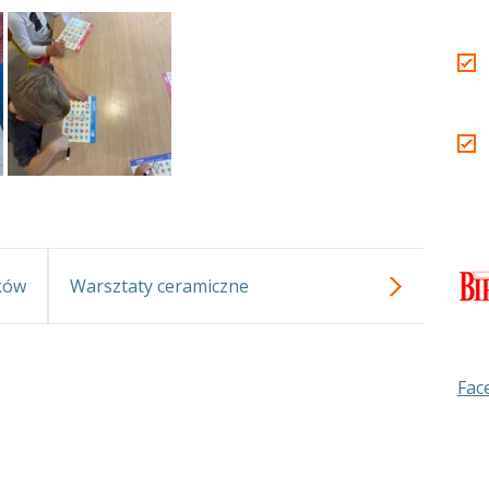
ków
Warsztaty ceramiczne
Fac