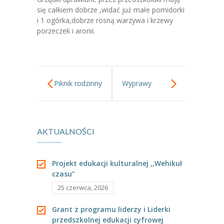
-- Jadłospis
się całkiem dobrze ,widać już małe pomidorki
i 1 ogórka,dobrze rosną warzywa i krzewy
-- Prawo
porzeczek i aronii.
O przedszkolu
-- Realizowane projekty, programy
Piknik rodzinny
Wyprawy
-- Nasze sukcesy
-- Specjaliści
2018.
Tygrysków.
-- Wirtualny spacer po przedszkolu
AKTUALNOŚCI
-- Plac zabaw
Projekt edukacji kulturalnej ,,Wehikuł
-- Nasze początki
czasu”
25 czerwca, 2026
-- Grupy
Grant z programu liderzy i Liderki
---- Grupa Tygryski
przedszkolnej edukacji cyfrowej