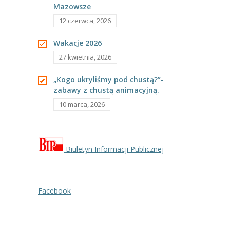
Mazowsze
---- Grupa Pszczółki
12 czerwca, 2026
---- Grupa Jeżyki
Wakacje 2026
-- Deklaracja dostępności
27 kwietnia, 2026
Oferta
„Kogo ukryliśmy pod chustą?”-
zabawy z chustą animacyjną.
-- Organizacja
10 marca, 2026
-- Zajęcia dodatkowe
----
EKO z Twoją Wolą – zajęcia ekologiczne
Biuletyn Informacji Publicznej
----
Ceramika
----
FOTKA – zajęcia fotograficzno – filmowe
Facebook
----
J. angielski – zakres tematyczny
----
Logorytmika