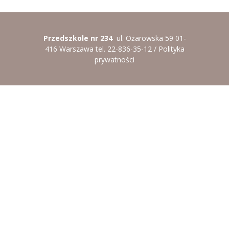
----
Pantomima
----
Rytmika
Przedszkole nr 234
ul. Ożarowska 59 01-
416 Warszawa tel. 22-836-35-12 /
Polityka
----
Terapia lasem
prywatności
----
Warsztaty „BAJKI O EMOCJACH”
----
Zajęcia gimnastyczne i zabawy ruchowe
----
Zajęcia multimedialne
----
Zajęcia taneczne
RODO
Galeria
Rekrutacja