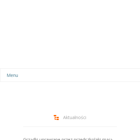
Menu
Aktualności
Dla rodziców
-- Plan dnia
Aktualności
-- Wyprawka
Grządki uprawiane przez przedszkolaki mają