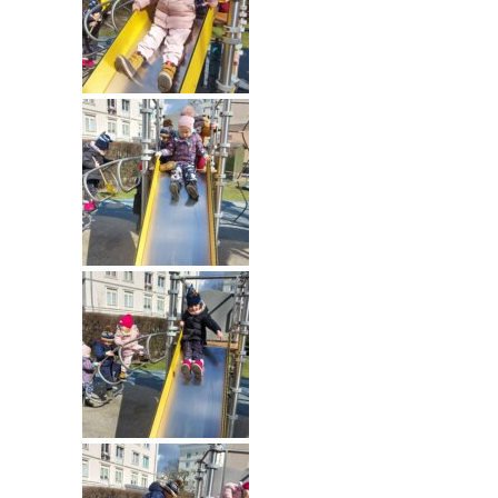
---- Grupa Pszczółki
---- Grupa Jeżyki
-- Deklaracja dostępności
Oferta
-- Organizacja
-- Zajęcia dodatkowe
----
EKO z Twoją Wolą – zajęcia ekologiczne
----
Ceramika
----
FOTKA – zajęcia fotograficzno – filmowe
----
J. angielski – zakres tematyczny
----
Logorytmika