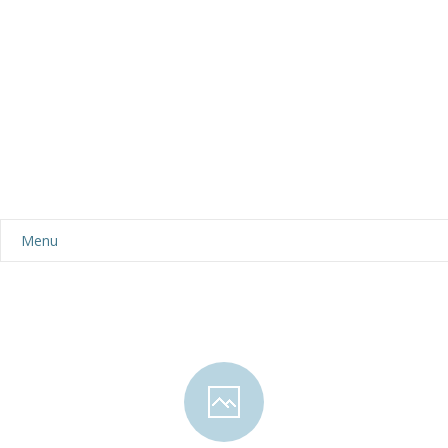
Menu
Aktualności
Dla rodziców
-- Plan dnia
-- Wyprawka