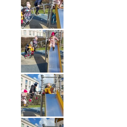
----
Pantomima
----
Rytmika
----
Terapia lasem
----
Warsztaty „BAJKI O EMOCJACH”
----
Zajęcia gimnastyczne i zabawy ruchowe
----
Zajęcia multimedialne
----
Zajęcia taneczne
RODO
Galeria
Rekrutacja