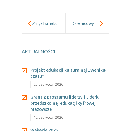
Zmysł smaku i
Dzielnicowy
zmysł węchu –
Konkurs Wolska
AKTUALNOŚCI
zajęcia w
Marzanna
ramach
Projekt edukacji kulturalnej ,,Wehikuł
czasu”
Ogólnopolskiego
25 czerwca, 2026
Projektu
Grant z programu liderzy i Liderki
przedszkolnej edukacji cyfrowej
Edukacyjnego
Mazowsze
12 czerwca, 2026
„Gramy
Wakacje 2026