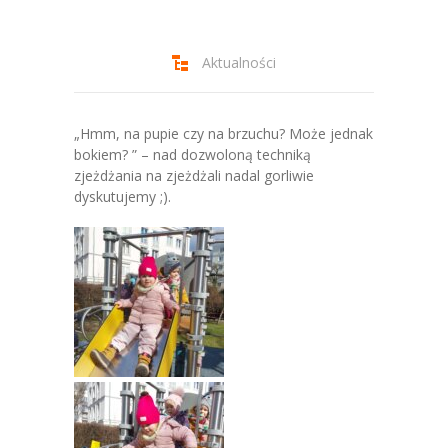
-- Jadłospis
-- Prawo
Aktualności
O przedszkolu
-- Realizowane projekty, programy
„Hmm, na pupie czy na brzuchu? Może jednak
bokiem? ” – nad dozwoloną techniką
-- Nasze sukcesy
zjeżdżania na zjeżdżali nadal gorliwie
dyskutujemy ;).
-- Specjaliści
-- Wirtualny spacer po przedszkolu
-- Plac zabaw
-- Nasze początki
-- Grupy
---- Grupa Tygryski