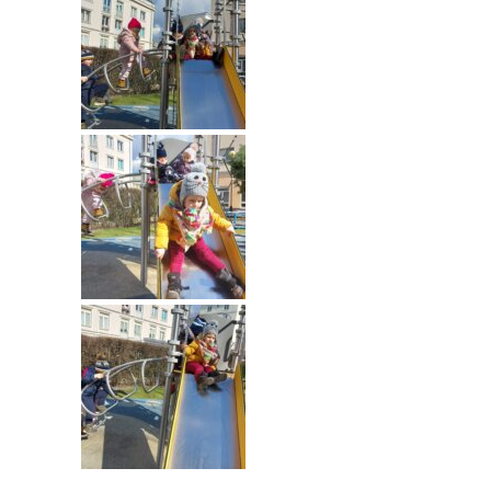
-- Rekrutacja do przedszkola
-- Rekrutacja do zerówek szkolnych
-- Akcja letnia
Kontakt
Tłumacz migowy