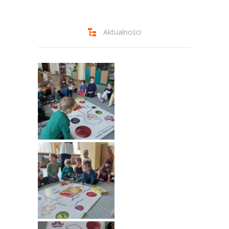
-- Jadłospis
-- Prawo
Aktualności
O przedszkolu
-- Realizowane projekty, programy
-- Nasze sukcesy
-- Specjaliści
-- Wirtualny spacer po przedszkolu
-- Plac zabaw
-- Nasze początki
-- Grupy
---- Grupa Tygryski