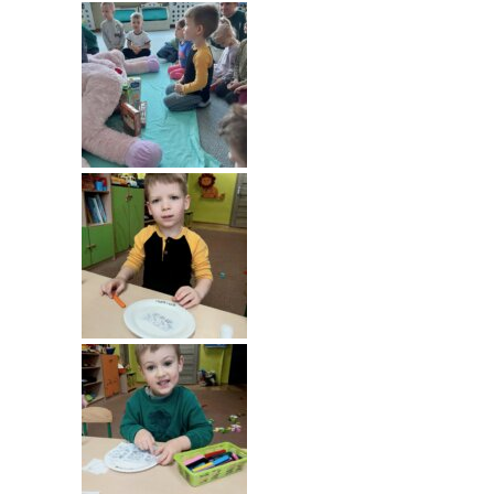
----
Pantomima
----
Rytmika
----
Terapia lasem
----
Warsztaty „BAJKI O EMOCJACH”
----
Zajęcia gimnastyczne i zabawy ruchowe
----
Zajęcia multimedialne
----
Zajęcia taneczne
RODO
Galeria
Rekrutacja