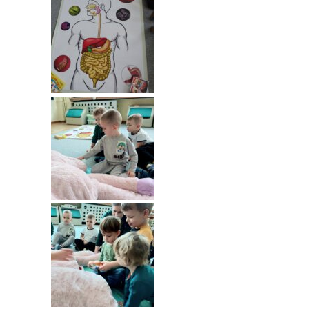
---- Grupa Pszczółki
---- Grupa Jeżyki
-- Deklaracja dostępności
Oferta
-- Organizacja
-- Zajęcia dodatkowe
----
EKO z Twoją Wolą – zajęcia ekologiczne
----
Ceramika
----
FOTKA – zajęcia fotograficzno – filmowe
----
J. angielski – zakres tematyczny
----
Logorytmika