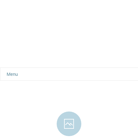
Menu
Aktualności
Dla rodziców
-- Plan dnia
-- Wyprawka