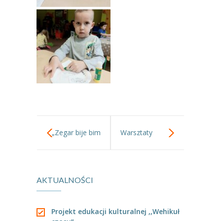
-- Rekrutacja do przedszkola
-- Rekrutacja do zerówek szkolnych
-- Akcja letnia
Kontakt
Tłumacz migowy
„Zegar bije bim
Warsztaty
bam…” -projekt
karnawałowa
AKTUALNOŚCI
edukacyjny
audycja radiowa
„Zegar”.
Projekt edukacji kulturalnej ,,Wehikuł