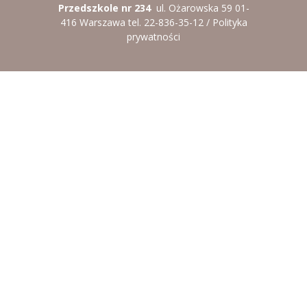
Przedszkole nr 234
ul. Ożarowska 59 01-
----
Pantomima
416 Warszawa tel. 22-836-35-12 /
Polityka
prywatności
----
Rytmika
----
Terapia lasem
----
Warsztaty „BAJKI O EMOCJACH”
----
Zajęcia gimnastyczne i zabawy ruchowe
----
Zajęcia multimedialne
----
Zajęcia taneczne
RODO
Galeria
Rekrutacja