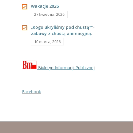
---- Grupa Pszczółki
Wakacje 2026
27 kwietnia, 2026
---- Grupa Jeżyki
„Kogo ukryliśmy pod chustą?”-
-- Deklaracja dostępności
zabawy z chustą animacyjną.
10 marca, 2026
Oferta
-- Organizacja
-- Zajęcia dodatkowe
Biuletyn Informacji Publicznej
----
EKO z Twoją Wolą – zajęcia ekologiczne
Facebook
----
Ceramika
----
FOTKA – zajęcia fotograficzno – filmowe
----
J. angielski – zakres tematyczny
----
Logorytmika