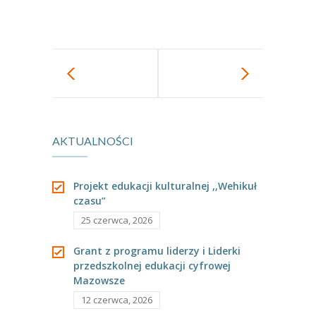
-- Jadłospis
-- Prawo
O przedszkolu
-- Realizowane projekty, programy
-- Nasze sukcesy
AKTUALNOŚCI
-- Specjaliści
-- Wirtualny spacer po przedszkolu
Projekt edukacji kulturalnej ,,Wehikuł
czasu”
-- Plac zabaw
25 czerwca, 2026
-- Nasze początki
Grant z programu liderzy i Liderki
przedszkolnej edukacji cyfrowej
-- Grupy
Mazowsze
---- Grupa Tygryski
12 czerwca, 2026