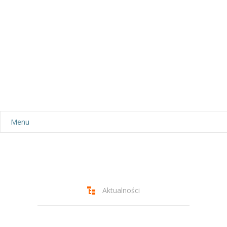
Menu
Aktualności
Dla rodziców
-- Plan dnia
Aktualności
-- Wyprawka