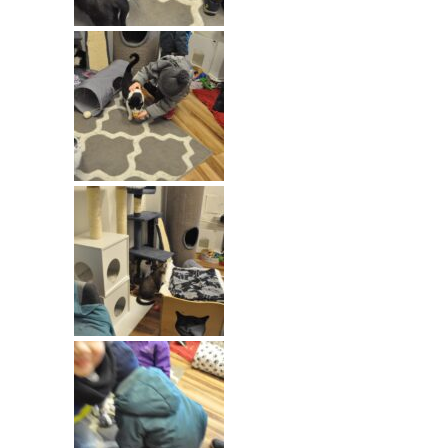
-- Rekrutacja do przedszkola
-- Rekrutacja do zerówek szkolnych
-- Akcja letnia
Kontakt
Tłumacz migowy