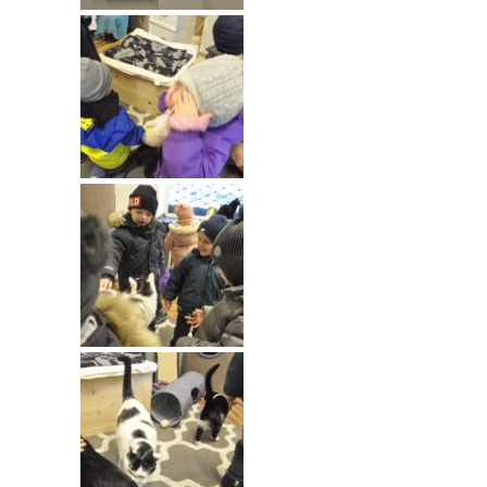
----
Pantomima
----
Rytmika
----
Terapia lasem
----
Warsztaty „BAJKI O EMOCJACH”
----
Zajęcia gimnastyczne i zabawy ruchowe
----
Zajęcia multimedialne
----
Zajęcia taneczne
RODO
Galeria
Rekrutacja