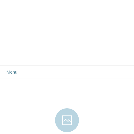
Menu
Aktualności
Dla rodziców
-- Plan dnia
-- Wyprawka