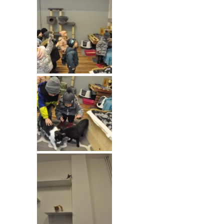
---- Grupa Pszczółki
---- Grupa Jeżyki
-- Deklaracja dostępności
Oferta
-- Organizacja
-- Zajęcia dodatkowe
----
EKO z Twoją Wolą – zajęcia ekologiczne
----
Ceramika
----
FOTKA – zajęcia fotograficzno – filmowe
----
J. angielski – zakres tematyczny
----
Logorytmika