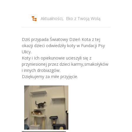
-- Jadłospis
-- Prawo
Aktualności
,
Eko z Twoją Wolą
O przedszkolu
-- Realizowane projekty, programy
Dziś przypada Światowy Dzień Kota z tej
okazji dzieci odwiedziły koty w Fundacji Psy
-- Nasze sukcesy
Ulicy.
Koty i Ich opiekunowie ucieszyli się z
-- Specjaliści
przyniesionej przez dzieci karmy,smakołyków
i innych drobiazgów.
-- Wirtualny spacer po przedszkolu
Dziękujemy za miłe przyjęcie.
-- Plac zabaw
-- Nasze początki
-- Grupy
---- Grupa Tygryski