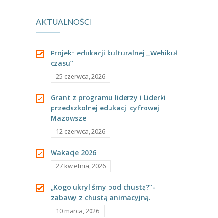
---- Grupa Pszczółki
AKTUALNOŚCI
nie tylko.
ogrodu
---- Grupa Jeżyki
przedszkolnego.
-- Deklaracja dostępności
Projekt edukacji kulturalnej ,,Wehikuł
czasu”
Oferta
25 czerwca, 2026
-- Organizacja
Grant z programu liderzy i Liderki
przedszkolnej edukacji cyfrowej
-- Zajęcia dodatkowe
Mazowsze
----
EKO z Twoją Wolą – zajęcia ekologiczne
12 czerwca, 2026
----
Ceramika
Wakacje 2026
27 kwietnia, 2026
----
FOTKA – zajęcia fotograficzno – filmowe
„Kogo ukryliśmy pod chustą?”-
----
J. angielski – zakres tematyczny
zabawy z chustą animacyjną.
10 marca, 2026
----
Logorytmika