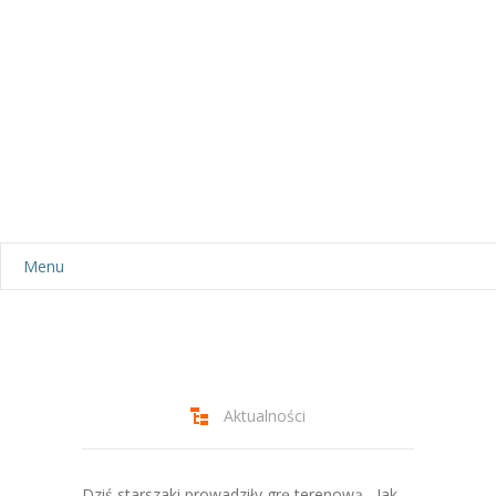
Menu
Aktualności
Dla rodziców
-- Plan dnia
Aktualności
-- Wyprawka
Dziś starszaki prowadziły grę terenową ,,Jak