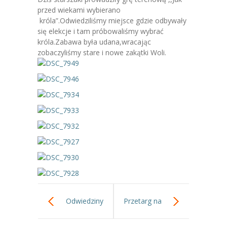
-- Jadłospis
przed wiekami wybierano
króla”.Odwiedziliśmy miejsce gdzie odbywały
-- Prawo
się elekcje i tam próbowaliśmy wybrać
króla.Zabawa była udana,wracając
O przedszkolu
zobaczyliśmy stare i nowe zakątki Woli.
-- Realizowane projekty, programy
-- Nasze sukcesy
-- Specjaliści
-- Wirtualny spacer po przedszkolu
-- Plac zabaw
-- Nasze początki
-- Grupy
Odwiedziny
Przetarg na
---- Grupa Tygryski
absolwentów i
modernizację