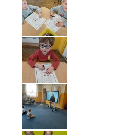
-- Rekrutacja do przedszkola
-- Rekrutacja do zerówek szkolnych
-- Akcja letnia
Kontakt
Tłumacz migowy