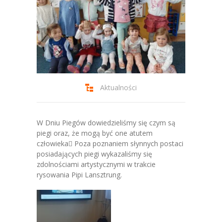
-- Jadłospis
-- Prawo
O przedszkolu
-- Realizowane projekty, programy
-- Nasze sukcesy
Aktualności
-- Specjaliści
W Dniu Piegów dowiedzieliśmy się czym są
-- Wirtualny spacer po przedszkolu
piegi oraz, że mogą być one atutem
człowieka Poza poznaniem słynnych postaci
-- Plac zabaw
posiadających piegi wykazaliśmy się
zdolnościami artystycznymi w trakcie
-- Nasze początki
rysowania Pipi Lansztrung.
-- Grupy
---- Grupa Tygryski