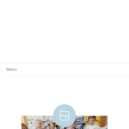
Menu
Aktualności
Dla rodziców
-- Plan dnia
-- Wyprawka