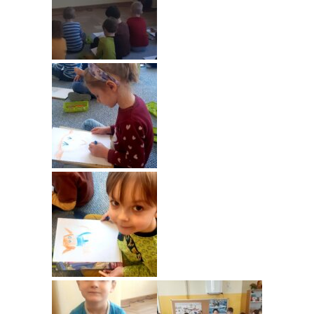
---- Grupa Pszczółki
---- Grupa Jeżyki
-- Deklaracja dostępności
Oferta
-- Organizacja
-- Zajęcia dodatkowe
----
EKO z Twoją Wolą – zajęcia ekologiczne
----
Ceramika
----
FOTKA – zajęcia fotograficzno – filmowe
----
J. angielski – zakres tematyczny
----
Logorytmika